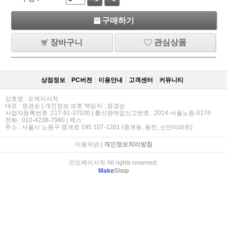
구매하기
장바구니
관심상품
상점정보
PC버젼
이용안내
고객센터
커뮤니티
상호명 : 오케이서적
대표 : 정경순 | 개인정보 보호 책임자 : 정경순
사업자등록번호 :217-91-37030 | 통신판매업신고번호 : 2014-서울노원-0176
전화 : 010-4238-7980 | 팩스 :
주소 : 서울시 노원구 중계로 195 107-1201 (중계동, 동진, 신안아파트)
이용약관
|
개인정보처리방침
ⓒ오케이서적 All rights reserved.
Make
Shop