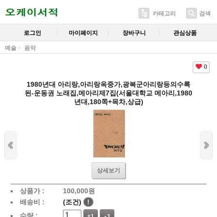
카테고리
검색
로그인
마이페이지
장바구니
관심상품
예술
음악
0
1980년대 아리랑,아리랑옥중가,광복군아리랑등의수록
된-운동권 노래집,메아리제7집(서울대학교 메아리,1980
년대,180쪽+목차,상급)
상세보기
상품가 :
100,000
원
배송비 :
(조건)
!
수량 :
+1
-1