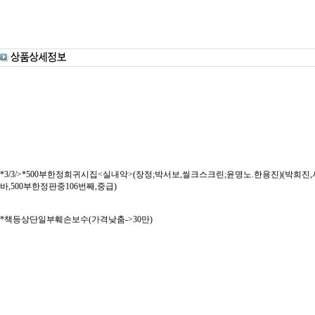
*3/3/>*500부한정희귀시집<실내악>(장정;박서보,씰크스크린;윤명노.한용진)(박희진,사상계사
바,500부한정판중106번째,중급)
*책등상단일부훼손보수(가격낮춤->30만)