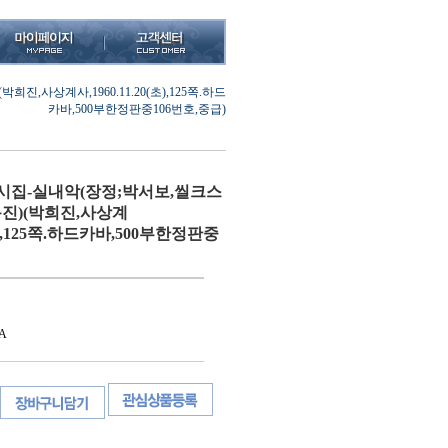
,사상계사,1960.11.20(초),125쪽.하드
카바,500부한정판중106번호,중급)
시집-실내악(장정;박서보,씰크스
진)(박희진,사상계
0(초),125쪽.하드카바,500부한정판중
A