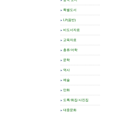
특별도서
LP(음반)
비도서자료
교육자료
총류/어학
문학
역사
예술
만화
도록/화집/사진집
대중문화