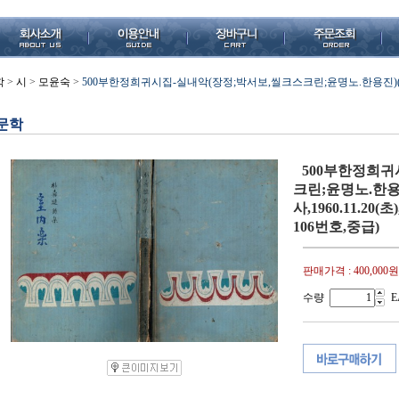
학
>
시
>
모윤숙
>
500부한정희귀시집-실내악(장정;박서보,씰크스크린;윤명노.한용진)(박희진
문학
500부한정희귀
크린;윤명노.한용
사,1960.11.2
106번호,중급)
판매가격 :
400,000원
수량
E