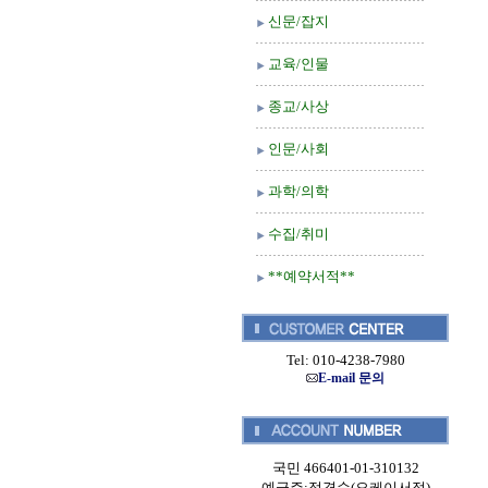
신문/잡지
교육/인물
종교/사상
인문/사회
과학/의학
수집/취미
**예약서적**
Tel: 010-4238-7980
E-mail 문의
국민 466401-01-310132
예금주:정경순(오케이서적)