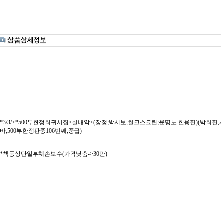
*3/3/>*500부한정희귀시집<실내악>(장정;박서보,씰크스크린;윤명노.한용진)(박희진,사상계사
바,500부한정판중106번째,중급)
*책등상단일부훼손보수(가격낮춤->30만)