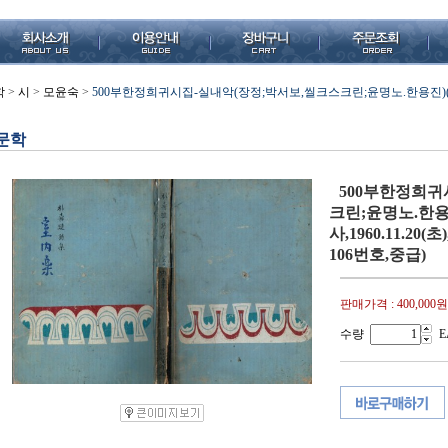
학
>
시
>
모윤숙
>
500부한정희귀시집-실내악(장정;박서보,씰크스크린;윤명노.한용진)(박희진
문학
500부한정희귀
크린;윤명노.한용
사,1960.11.2
106번호,중급)
판매가격 :
400,000원
수량
E