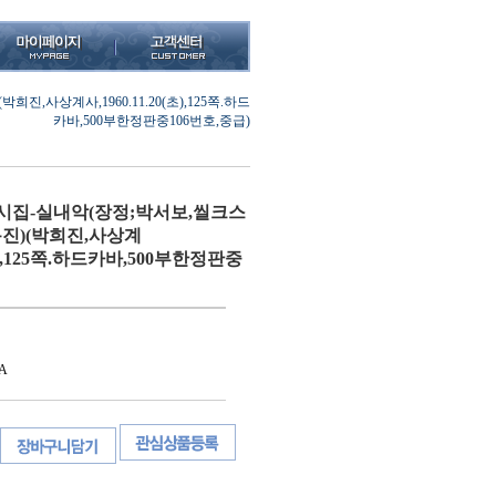
,사상계사,1960.11.20(초),125쪽.하드
카바,500부한정판중106번호,중급)
시집-실내악(장정;박서보,씰크스
진)(박희진,사상계
0(초),125쪽.하드카바,500부한정판중
A