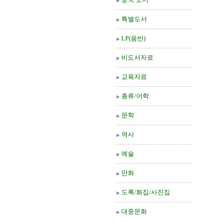
특별도서
LP(음반)
비도서자료
교육자료
총류/어학
문학
역사
예술
만화
도록/화집/사진집
대중문화