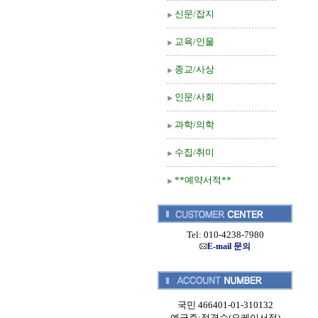
신문/잡지
교육/인물
종교/사상
인문/사회
과학/의학
수집/취미
**예약서적**
Tel: 010-4238-7980
E-mail 문의
국민 466401-01-310132
예금주:정경순(오케이서적)