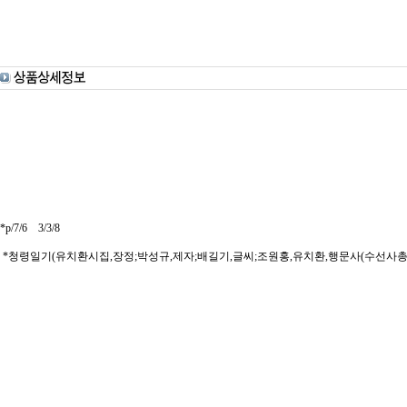
*p/7/6 3/3/8
*청령일기(유치환시집,장정;박성규,제자;배길기,글씨;조원홍,유치환,행문사(수선사총판매),19