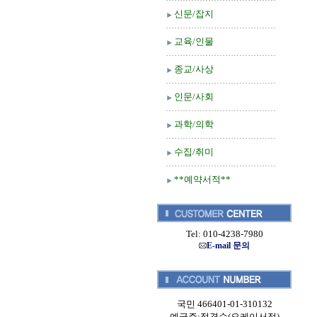
신문/잡지
교육/인물
종교/사상
인문/사회
과학/의학
수집/취미
**예약서적**
Tel: 010-4238-7980
E-mail 문의
국민 466401-01-310132
예금주:정경순(오케이서적)