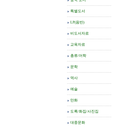
특별도서
LP(음반)
비도서자료
교육자료
총류/어학
문학
역사
예술
만화
도록/화집/사진집
대중문화