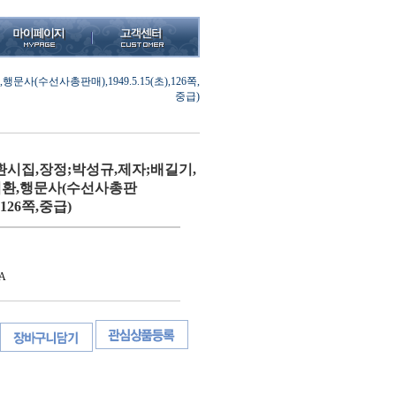
수선사총판매),1949.5.15(초),126쪽,
중급)
시집,장정;박성규,제자;배길기,
치환,행문사(수선사총판
),126쪽,중급)
A