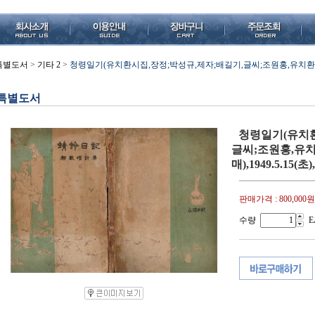
특별도서
>
기타 2
>
청령일기(유치환시집,장정;박성규,제자;배길기,글씨;조원홍,유치환,행문사(
특별도서
청령일기(유치환
글씨;조원홍,유
매),1949.5.15(초
판매가격 :
800,000원
수량
E