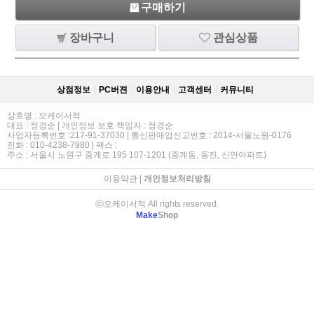
구매하기
장바구니
관심상품
상점정보
PC버젼
이용안내
고객센터
커뮤니티
상호명 : 오케이서적
대표 : 정경순 | 개인정보 보호 책임자 : 정경순
사업자등록번호 :217-91-37030 | 통신판매업신고번호 : 2014-서울노원-0176
전화 : 010-4238-7980 | 팩스 :
주소 : 서울시 노원구 중계로 195 107-1201 (중계동, 동진, 신안아파트)
이용약관
|
개인정보처리방침
ⓒ오케이서적 All rights reserved.
Make
Shop