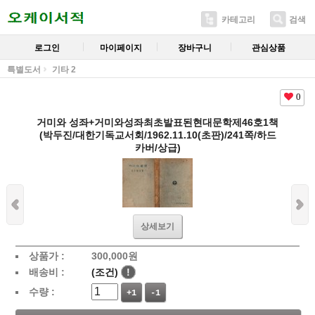
카테고리
검색
로그인
마이페이지
장바구니
관심상품
특별도서
기타 2
0
거미와 성좌+거미와성좌최초발표된현대문학제46호1책
(박두진/대한기독교서회/1962.11.10(초판)/241쪽/하드
카버/상급)
상세보기
상품가 :
300,000
원
배송비 :
(조건)
!
수량 :
+1
-1