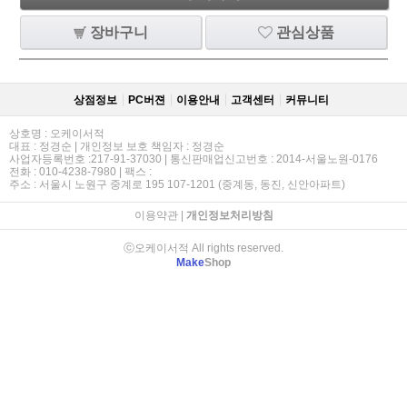
장바구니
관심상품
상점정보
PC버젼
이용안내
고객센터
커뮤니티
상호명 : 오케이서적
대표 : 정경순 | 개인정보 보호 책임자 : 정경순
사업자등록번호 :217-91-37030 | 통신판매업신고번호 : 2014-서울노원-0176
전화 : 010-4238-7980 | 팩스 :
주소 : 서울시 노원구 중계로 195 107-1201 (중계동, 동진, 신안아파트)
이용약관
|
개인정보처리방침
ⓒ오케이서적 All rights reserved.
Make
Shop