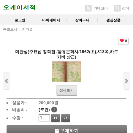
카테고리
검색
로그인
마이페이지
장바구니
관심상품
특별도서
기타 2
0
미완성(주요섭 창작집 /을유문화사/1962(초),313쪽,하드
카버,상급)
상세보기
상품가 :
200,000
원
배송비 :
(조건)
!
수량 :
+1
-1
구매하기