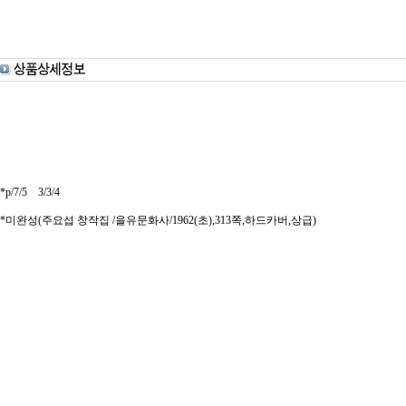
*p/7/5 3/3/4
*미완성(주요섭 창작집 /을유문화사/1962(초),313쪽,하드카버,상급)