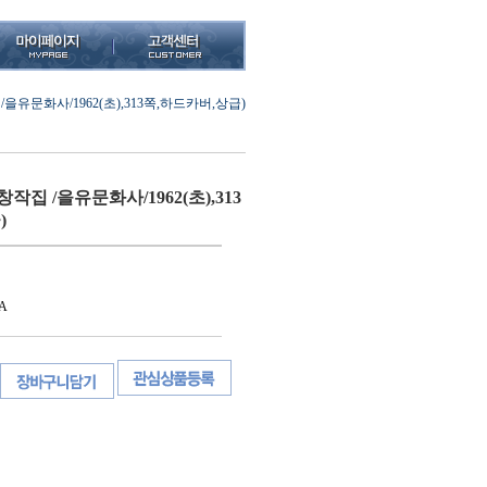
을유문화사/1962(초),313쪽,하드카버,상급)
작집 /을유문화사/1962(초),313
)
A