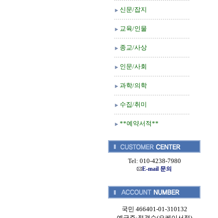
신문/잡지
교육/인물
종교/사상
인문/사회
과학/의학
수집/취미
**예약서적**
Tel: 010-4238-7980
E-mail 문의
국민 466401-01-310132
예금주:정경순(오케이서적)