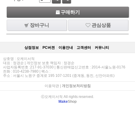
구매하기
장바구니
관심상품
상점정보
PC버젼
이용안내
고객센터
커뮤니티
상호명 : 오케이서적
대표 : 정경순 | 개인정보 보호 책임자 : 정경순
사업자등록번호 :217-91-37030 | 통신판매업신고번호 : 2014-서울노원-0176
전화 : 010-4238-7980 | 팩스 :
주소 : 서울시 노원구 중계로 195 107-1201 (중계동, 동진, 신안아파트)
이용약관
|
개인정보처리방침
ⓒ오케이서적 All rights reserved.
Make
Shop