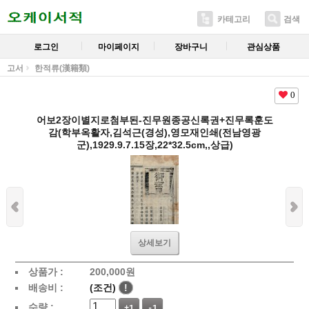
카테고리
검색
로그인
마이페이지
장바구니
관심상품
고서
한적류(漢籍類)
0
어보2장이별지로첨부된-진무원종공신록권+진무록훈도
감(학부옥활자,김석근(경성),영모재인쇄(전남영광
군),1929.9.7.15장,22*32.5cm,,상급)
상세보기
상품가 :
200,000
원
배송비 :
(조건)
!
수량 :
+1
-1