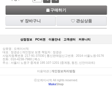
구매하기
장바구니
관심상품
상점정보
PC버젼
이용안내
고객센터
커뮤니티
상호명 : 오케이서적
대표 : 정경순 | 개인정보 보호 책임자 : 정경순
사업자등록번호 :217-91-37030 | 통신판매업신고번호 : 2014-서울노원-0176
전화 : 010-4238-7980 | 팩스 :
주소 : 서울시 노원구 중계로 195 107-1201 (중계동, 동진, 신안아파트)
이용약관
|
개인정보처리방침
ⓒ오케이서적 All rights reserved.
Make
Shop