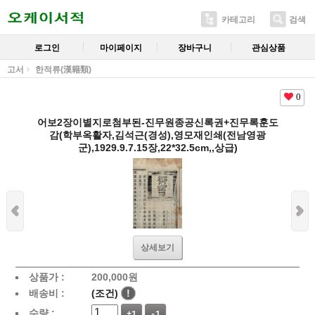
카테고리
검색
로그인
마이페이지
장바구니
관심상품
고서
한적류(漢籍類)
0
어보2장이별지로첨부된-진무원종공신록권+진무록훈도
감(학부옥활자,김석근(경성),영모재인쇄(전남영광
군),1929.9.7.15장,22*32.5cm,,상급)
상세보기
상품가 :
200,000
원
배송비 :
(조건)
!
수량 :
+1
-1