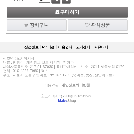
구매하기
장바구니
관심상품
상점정보
PC버젼
이용안내
고객센터
커뮤니티
상호명 : 오케이서적
대표 : 정경순 | 개인정보 보호 책임자 : 정경순
사업자등록번호 :217-91-37030 | 통신판매업신고번호 : 2014-서울노원-0176
전화 : 010-4238-7980 | 팩스 :
주소 : 서울시 노원구 중계로 195 107-1201 (중계동, 동진, 신안아파트)
이용약관
|
개인정보처리방침
ⓒ오케이서적 All rights reserved.
Make
Shop