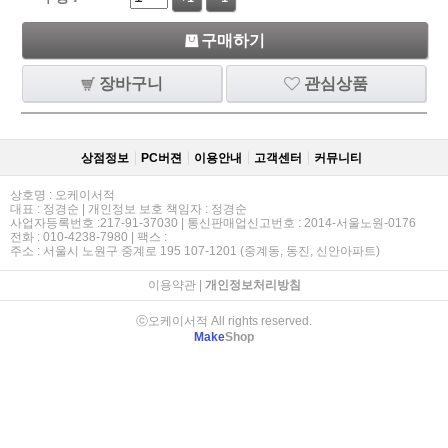
구매하기
장바구니
관심상품
상점정보
PC버젼
이용안내
고객센터
커뮤니티
상호명 : 오케이서적
대표 : 정경순 | 개인정보 보호 책임자 : 정경순
사업자등록번호 :217-91-37030 | 통신판매업신고번호 : 2014-서울노원-0176
전화 : 010-4238-7980 | 팩스 :
주소 : 서울시 노원구 중계로 195 107-1201 (중계동, 동진, 신안아파트)
이용약관
|
개인정보처리방침
ⓒ오케이서적 All rights reserved.
Make
Shop