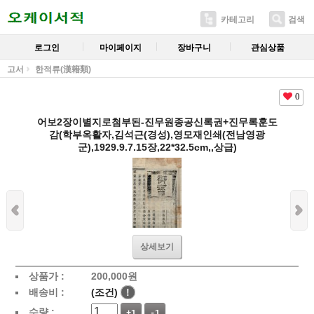
카테고리
검색
로그인
마이페이지
장바구니
관심상품
고서
한적류(漢籍類)
0
어보2장이별지로첨부된-진무원종공신록권+진무록훈도
감(학부옥활자,김석근(경성),영모재인쇄(전남영광
군),1929.9.7.15장,22*32.5cm,,상급)
상세보기
상품가 :
200,000
원
배송비 :
(조건)
!
수량 :
+1
-1