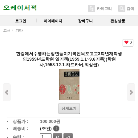
카테고리
검색
로그인
마이페이지
장바구니
관심상품
고서
기타
0
한강에서수영하는장면등이기록된목포고교3학년재학생
의1959년도학원 일기책(1959.1.1~9.6기록)(학원
사,1958.12.1.하드카버,최상급)
상세보기
상품가 :
100,000
원
배송비 :
(조건)
!
수량 :
+1
-1