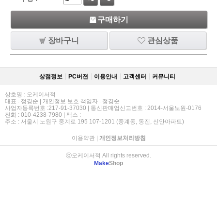
구매하기
장바구니
관심상품
상점정보
PC버젼
이용안내
고객센터
커뮤니티
상호명 : 오케이서적
대표 : 정경순 | 개인정보 보호 책임자 : 정경순
사업자등록번호 :217-91-37030 | 통신판매업신고번호 : 2014-서울노원-0176
전화 : 010-4238-7980 | 팩스 :
주소 : 서울시 노원구 중계로 195 107-1201 (중계동, 동진, 신안아파트)
이용약관
|
개인정보처리방침
ⓒ오케이서적 All rights reserved.
Make
Shop