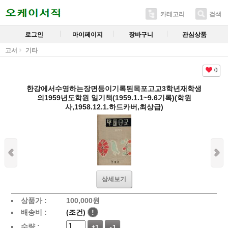
카테고리
검색
로그인
마이페이지
장바구니
관심상품
고서
기타
0
한강에서수영하는장면등이기록된목포고교3학년재학생
의1959년도학원 일기책(1959.1.1~9.6기록)(학원
사,1958.12.1.하드카버,최상급)
상세보기
상품가 :
100,000
원
배송비 :
(조건)
!
수량 :
+1
-1