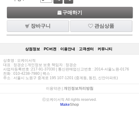
구매하기
장바구니
관심상품
상점정보
PC버젼
이용안내
고객센터
커뮤니티
상호명 : 오케이서적
대표 : 정경순 | 개인정보 보호 책임자 : 정경순
사업자등록번호 :217-91-37030 | 통신판매업신고번호 : 2014-서울노원-0176
전화 : 010-4238-7980 | 팩스 :
주소 : 서울시 노원구 중계로 195 107-1201 (중계동, 동진, 신안아파트)
이용약관
|
개인정보처리방침
ⓒ오케이서적 All rights reserved.
Make
Shop