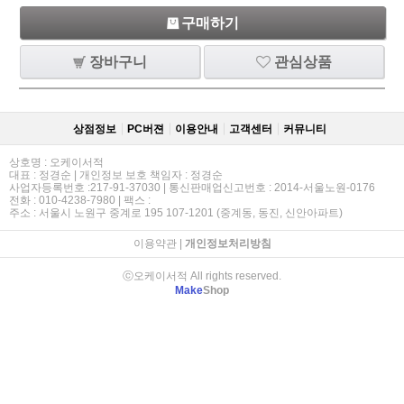
구매하기
장바구니
관심상품
상점정보
PC버젼
이용안내
고객센터
커뮤니티
상호명 : 오케이서적
대표 : 정경순 | 개인정보 보호 책임자 : 정경순
사업자등록번호 :217-91-37030 | 통신판매업신고번호 : 2014-서울노원-0176
전화 : 010-4238-7980 | 팩스 :
주소 : 서울시 노원구 중계로 195 107-1201 (중계동, 동진, 신안아파트)
이용약관
|
개인정보처리방침
ⓒ오케이서적 All rights reserved.
Make
Shop