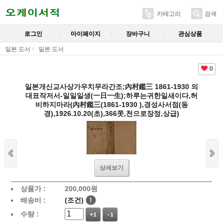
카테고리
검색
로그인
마이페이지
장바구니
관심상품
일본 도서
일본 도서
0
일본개신교사상가우치무라간조;內村鑑三 1861-1930 의
대표작저서-일일일생(一日一生);하루는귀한일새이다,허
비하지마라(內村鑑三(1861-1930 ),경성사서점(동
경),1926.10.20(초),366쫏,천으로장정,상급)
상세보기
상품가 :
200,000
원
배송비 :
(조건)
!
수량 :
+1
-1