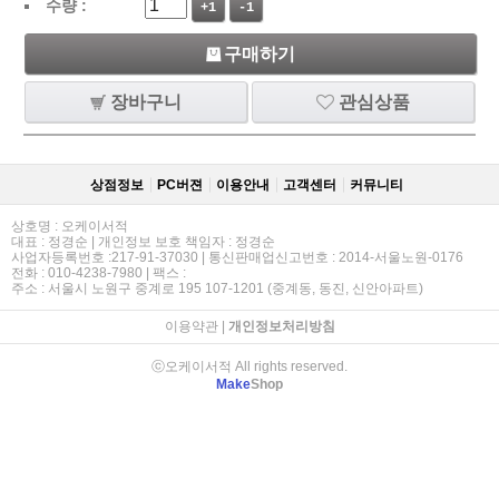
수량 :
+1
-1
구매하기
장바구니
관심상품
상점정보
PC버젼
이용안내
고객센터
커뮤니티
상호명 : 오케이서적
대표 : 정경순 | 개인정보 보호 책임자 : 정경순
사업자등록번호 :217-91-37030 | 통신판매업신고번호 : 2014-서울노원-0176
전화 : 010-4238-7980 | 팩스 :
주소 : 서울시 노원구 중계로 195 107-1201 (중계동, 동진, 신안아파트)
이용약관
|
개인정보처리방침
ⓒ오케이서적 All rights reserved.
Make
Shop