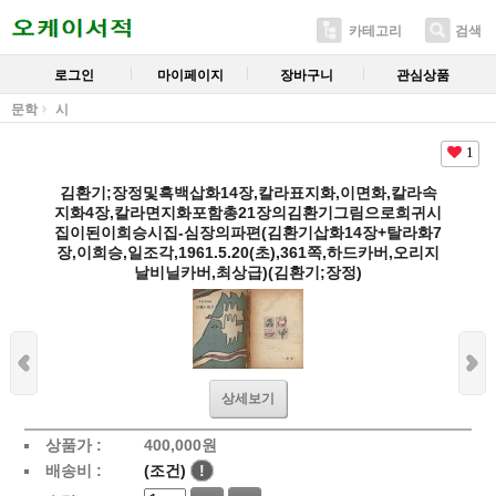
카테고리
검색
로그인
마이페이지
장바구니
관심상품
문학
시
1
김환기;장정및흑백삽화14장,칼라표지화,이면화,칼라속
지화4장,칼라면지화포함총21장의김환기그림으로희귀시
집이된이희승시집-심장의파편(김환기삽화14장+탈라화7
장,이희승,일조각,1961.5.20(초),361쪽,하드카버,오리지
날비닐카버,최상급)(김환기;장정)
상세보기
상품가 :
400,000
원
배송비 :
(조건)
!