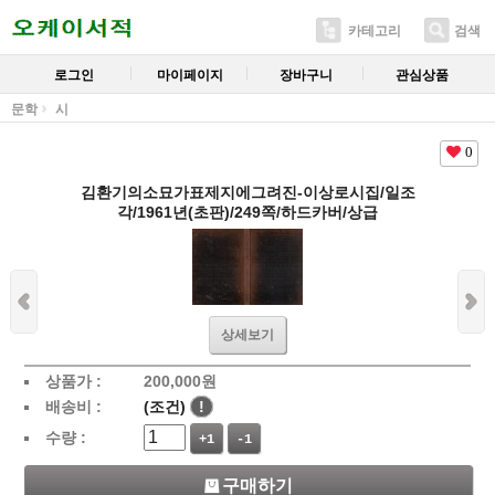
카테고리
검색
로그인
마이페이지
장바구니
관심상품
문학
시
0
김환기의소묘가표제지에그려진-이상로시집/일조
각/1961년(초판)/249쪽/하드카버/상급
상세보기
상품가 :
200,000
원
배송비 :
(조건)
!
수량 :
+1
-1
구매하기