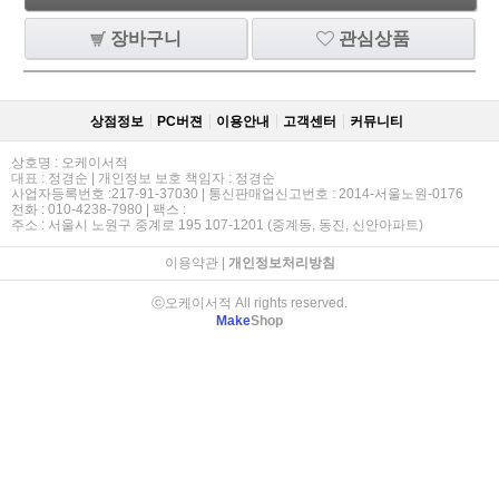
장바구니
관심상품
상점정보
PC버젼
이용안내
고객센터
커뮤니티
상호명 : 오케이서적
대표 : 정경순 | 개인정보 보호 책임자 : 정경순
사업자등록번호 :217-91-37030 | 통신판매업신고번호 : 2014-서울노원-0176
전화 : 010-4238-7980 | 팩스 :
주소 : 서울시 노원구 중계로 195 107-1201 (중계동, 동진, 신안아파트)
이용약관
|
개인정보처리방침
ⓒ오케이서적 All rights reserved.
Make
Shop