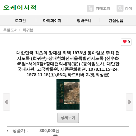
카테고리
검색
로그인
마이페이지
장바구니
관심상품
특별도서
희귀본
0
대한민국 최초의 장대천 화백 1978년 동아일보 주최 전
시도록 (희귀본)-장대천화전서울특별전시도록 (산수화
45점+서예3점+장대천의세계(등)) (동아일보사, 대만한
국대사관, 고궁박물원, 세종문화회관, 1978.11.15~24,
1978.11.15(초),96쪽,하드카버,쟈켓,최상급)
상세보기
상품가 :
300,000
원