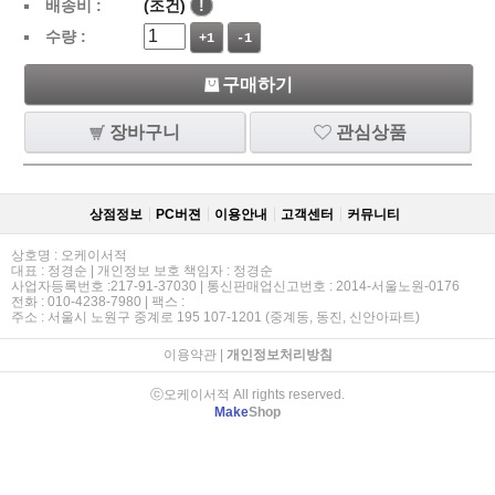
배송비 :
(조건)
!
수량 :
+1
-1
구매하기
장바구니
관심상품
상점정보
PC버젼
이용안내
고객센터
커뮤니티
상호명 : 오케이서적
대표 : 정경순 | 개인정보 보호 책임자 : 정경순
사업자등록번호 :217-91-37030 | 통신판매업신고번호 : 2014-서울노원-0176
전화 : 010-4238-7980 | 팩스 :
주소 : 서울시 노원구 중계로 195 107-1201 (중계동, 동진, 신안아파트)
이용약관
|
개인정보처리방침
ⓒ오케이서적 All rights reserved.
Make
Shop