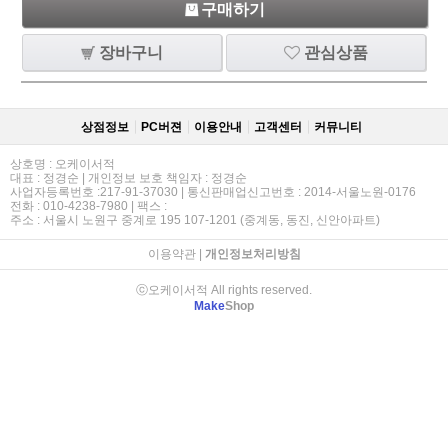
구매하기
장바구니
관심상품
상점정보
PC버젼
이용안내
고객센터
커뮤니티
상호명 : 오케이서적
대표 : 정경순 | 개인정보 보호 책임자 : 정경순
사업자등록번호 :217-91-37030 | 통신판매업신고번호 : 2014-서울노원-0176
전화 : 010-4238-7980 | 팩스 :
주소 : 서울시 노원구 중계로 195 107-1201 (중계동, 동진, 신안아파트)
이용약관
|
개인정보처리방침
ⓒ오케이서적 All rights reserved.
Make
Shop