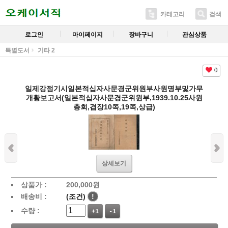
카테고리
검색
로그인
마이페이지
장바구니
관심상품
특별도서
기타 2
0
일제강점기시일본적십자사문경군위원부사원명부및가무
개황보고서(일본적십자사문경군위원부,1939.10.25사원
총회,겹장10쪽,19쪽,상급)
상세보기
상품가 :
200,000
원
배송비 :
(조건)
!
수량 :
+1
-1