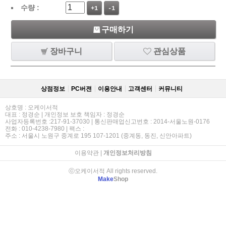
수량 :
+1
-1
구매하기
장바구니
관심상품
상점정보
PC버젼
이용안내
고객센터
커뮤니티
상호명 : 오케이서적
대표 : 정경순 | 개인정보 보호 책임자 : 정경순
사업자등록번호 :217-91-37030 | 통신판매업신고번호 : 2014-서울노원-0176
전화 : 010-4238-7980 | 팩스 :
주소 : 서울시 노원구 중계로 195 107-1201 (중계동, 동진, 신안아파트)
이용약관
|
개인정보처리방침
ⓒ오케이서적 All rights reserved.
Make
Shop