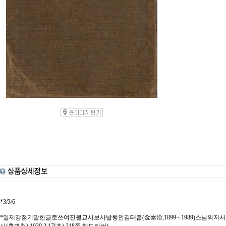
*3/3/6
*일제강점기말한글로쓰여진불교시보사발행인김태흡(金泰洽,1899∼1989)스님의저서-