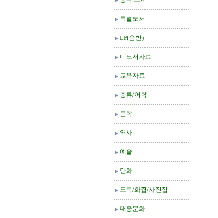
특별도서
LP(음반)
비도서자료
교육자료
총류/어학
문학
역사
예술
만화
도록/화집/사진집
대중문화