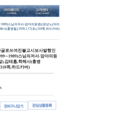
989)스님의저서-암야의등명((권상노(머리
사(홍병철),1939.2.17(초),318쪽,하드카버)
한글로쓰여진불교시보사발행인
899∼1989)스님의저서-암야의등
말),김태흡,학해사(홍병
초),318쪽,하드카버)
A