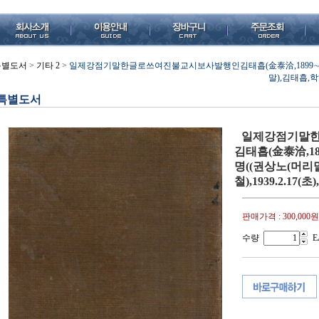
특별도서
>
기타 2
>
일제강점기말한글로쓰여진불교시보사발행인김태흡(金泰洽,1899∼1
말),김태흡,학해
특별도서
일제강점기말
김태흡(金泰洽,1
명((권상노(머리
철),1939.2.17(
판매가격 :
300,000원
수량
E