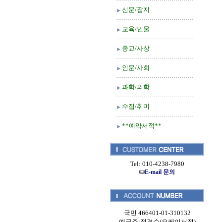
신문/잡지
교육/인물
종교/사상
인문/사회
과학/의학
수집/취미
**예약서적**
Tel: 010-4238-7980
E-mail 문의
국민 466401-01-310132
예금주:정경순(오케이서적)