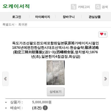
카테고리
검색
로그인
마이페이지
장바구니
관심상품
특별도서
희귀본
0
독도가조선팔도전도에포함된일본荻原裕가메이지시절인
1876년에편찬한삼한시대조선역사서-현승술략;顯承述略
(勘定三韓列朝藩服)(권1~3)(西疇精舍版,명치병자;1876
년(초),일본한지4침겹장,최상급)
상세보기
상품가 :
5,000,000
원
배송비 :
(조건)
!