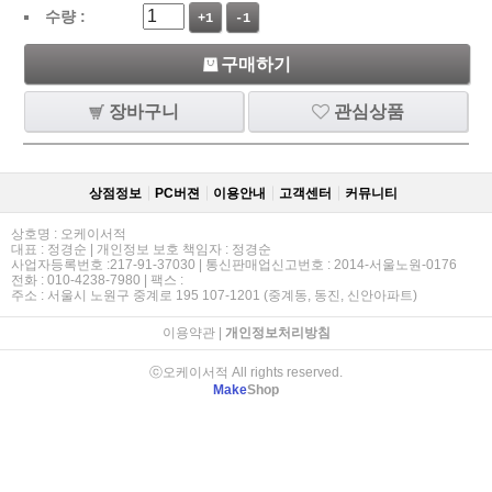
수량 :
+1
-1
구매하기
장바구니
관심상품
상점정보
PC버젼
이용안내
고객센터
커뮤니티
상호명 : 오케이서적
대표 : 정경순 | 개인정보 보호 책임자 : 정경순
사업자등록번호 :217-91-37030 | 통신판매업신고번호 : 2014-서울노원-0176
전화 : 010-4238-7980 | 팩스 :
주소 : 서울시 노원구 중계로 195 107-1201 (중계동, 동진, 신안아파트)
이용약관
|
개인정보처리방침
ⓒ오케이서적 All rights reserved.
Make
Shop