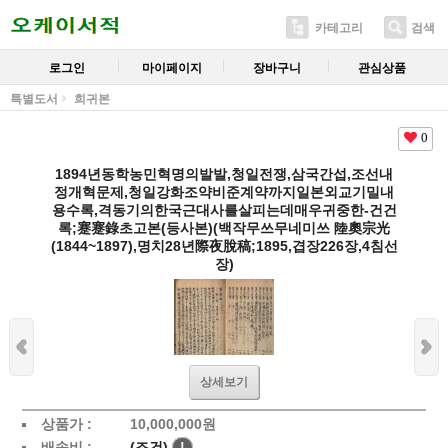
카테고리
검색
로그인
마이페이지
장바구니
관심상품
특별도서
희귀본
0
1894년동학농민혁명의발발,청일전쟁,삼국간섭,조선내
정개혁문제,청일강화조약비준계약까지일본외교기밀내
용수록,격동기의한국근대사를살피는데매우귀중한-건건
록;蹇蹇錄초고본(등사본)(백작무쓰무네미쓰 陸奧宗光
(1844~1897),명치28년際夜脫稿;1895,겹장226장,4침선
장)
상세보기
상품가 :
10,000,000
원
배송비 :
(조건)
!