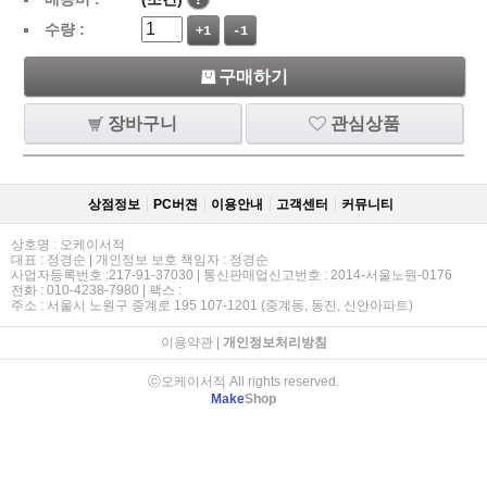
수량 :
+1
-1
구매하기
장바구니
관심상품
상점정보
PC버젼
이용안내
고객센터
커뮤니티
상호명 : 오케이서적
대표 : 정경순 | 개인정보 보호 책임자 : 정경순
사업자등록번호 :217-91-37030 | 통신판매업신고번호 : 2014-서울노원-0176
전화 : 010-4238-7980 | 팩스 :
주소 : 서울시 노원구 중계로 195 107-1201 (중계동, 동진, 신안아파트)
이용약관
|
개인정보처리방침
ⓒ오케이서적 All rights reserved.
Make
Shop