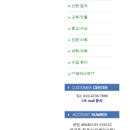
신문/잡지
교육/인물
종교/사상
인문/사회
과학/의학
수집/취미
**예약서적**
Tel: 010-4238-7980
E-mail 문의
국민 466401-01-310132
예금주:정경순(오케이서적)