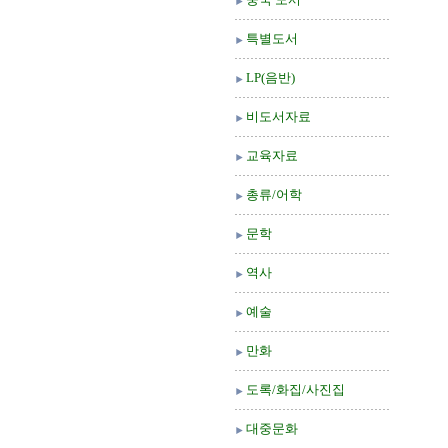
특별도서
LP(음반)
비도서자료
교육자료
총류/어학
문학
역사
예술
만화
도록/화집/사진집
대중문화