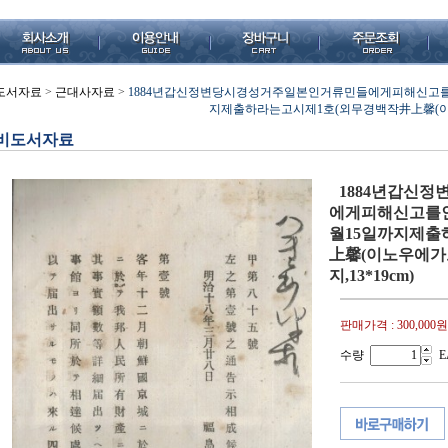
도서자료
>
근대사자료
>
1884년갑신정변당시경성거주일본인거류민들에게피해신고
지제출하라는고시제1호(외무경백작井上馨(이노우에가오
비도서자료
1884년갑신
에게피해신고를
월15일까지제출
上馨(이노우에가오루)
지,13*19cm)
판매가격 :
300,000원
수량
E