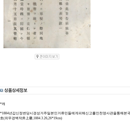
*캐
*1884년갑신정변당시경성거주일본인거류민들에게피해신고를인천영사관을통해본국
호(외무경백작井上馨,1884.3.26,26*19cm)