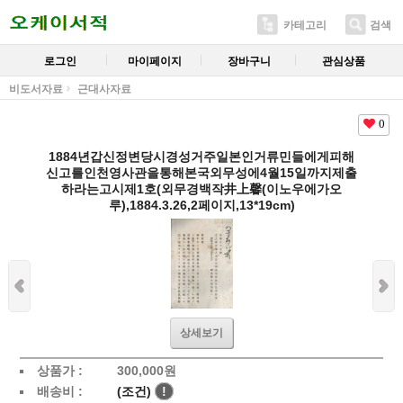
카테고리
검색
로그인
마이페이지
장바구니
관심상품
비도서자료
근대사자료
0
1884년갑신정변당시경성거주일본인거류민들에게피해
신고를인천영사관을통해본국외무성에4월15일까지제출
하라는고시제1호(외무경백작井上馨(이노우에가오
루),1884.3.26,2페이지,13*19cm)
상세보기
상품가 :
300,000
원
배송비 :
(조건)
!