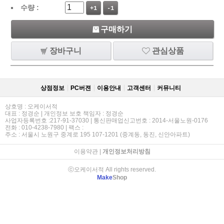
수량 :
+1
-1
구매하기
장바구니
관심상품
상점정보
PC버젼
이용안내
고객센터
커뮤니티
상호명 : 오케이서적
대표 : 정경순 | 개인정보 보호 책임자 : 정경순
사업자등록번호 :217-91-37030 | 통신판매업신고번호 : 2014-서울노원-0176
전화 : 010-4238-7980 | 팩스 :
주소 : 서울시 노원구 중계로 195 107-1201 (중계동, 동진, 신안아파트)
이용약관
|
개인정보처리방침
ⓒ오케이서적 All rights reserved.
Make
Shop