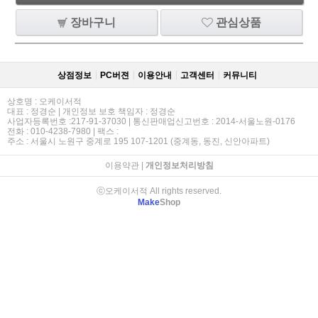
장바구니
관심상품
상점정보
PC버젼
이용안내
고객센터
커뮤니티
상호명 : 오케이서적
대표 : 정경순 | 개인정보 보호 책임자 : 정경순
사업자등록번호 :217-91-37030 | 통신판매업신고번호 : 2014-서울노원-0176
전화 : 010-4238-7980 | 팩스 :
주소 : 서울시 노원구 중계로 195 107-1201 (중계동, 동진, 신안아파트)
이용약관
|
개인정보처리방침
ⓒ오케이서적 All rights reserved.
Make
Shop