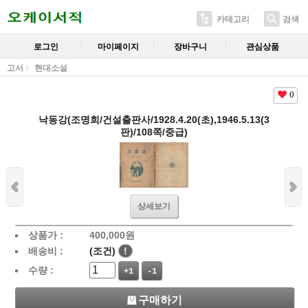
카테고리
검색
로그인
마이페이지
장바구니
관심상품
고서
현대소설
0
낙동강(조명희/건설출판사/1928.4.20(초),1946.5.13(3
판)/108쪽/중급)
상세보기
상품가 :
400,000
원
배송비 :
(조건)
!
수량 :
+1
-1
구매하기