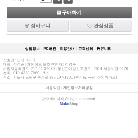
구매하기
장바구니
관심상품
상점정보
PC버젼
이용안내
고객센터
커뮤니티
상호명 : 오케이서적
대표 : 정경순 | 개인정보 보호 책임자 : 정경순
사업자등록번호 :217-91-37030 | 통신판매업신고번호 : 2014-서울노원-0176
전화 : 010-4238-7980 | 팩스 :
주소 : 서울시 노원구 중계로 195 107-1201 (중계동, 동진, 신안아파트)
이용약관
|
개인정보처리방침
ⓒ오케이서적 All rights reserved.
Make
Shop