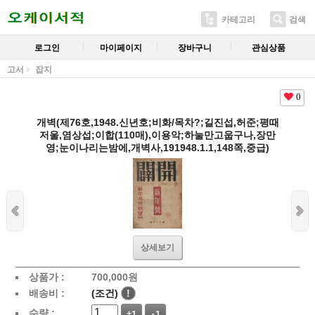
카테고리
검색
로그인
마이페이지
장바구니
관심상품
고서
잡지
0
개벽(제76호,1948.신년호;비화/목차?;길진섭,허준;평때
저울,염상섭;이합(110매),이용악;하눌만고웁구나,장만
영;눈이나리는밤에,개벽사,191948.1.1,148쪽,중급)
상세보기
상품가 :
700,000
원
배송비 :
(조건)
!
수량 :
+1
-1