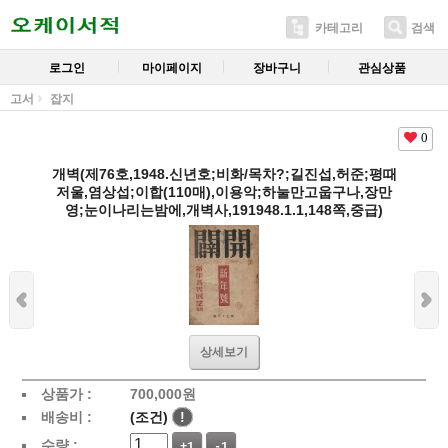
카테고리
검색
로그인
마이페이지
장바구니
관심상품
고서
잡지
0
개벽(제76호,1948.신년호;비화/목차?;길진섭,허준;평때
저울,염상섭;이합(110매),이용악;하눌만고웁구나,장만
영;눈이나리는밤에,개벽사,191948.1.1,148쪽,중급)
상세보기
상품가 :
700,000
원
배송비 :
(조건)
!
수량 :
+1
-1