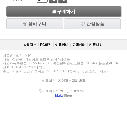
구매하기
장바구니
관심상품
상점정보
PC버젼
이용안내
고객센터
커뮤니티
상호명 : 오케이서적
대표 : 정경순 | 개인정보 보호 책임자 : 정경순
사업자등록번호 :217-91-37030 | 통신판매업신고번호 : 2014-서울노원-0176
전화 : 010-4238-7980 | 팩스 :
주소 : 서울시 노원구 중계로 195 107-1201 (중계동, 동진, 신안아파트)
이용약관
|
개인정보처리방침
ⓒ오케이서적 All rights reserved.
Make
Shop