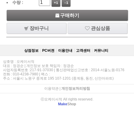
수량 :
+1
-1
구매하기
장바구니
관심상품
상점정보
PC버젼
이용안내
고객센터
커뮤니티
상호명 : 오케이서적
대표 : 정경순 | 개인정보 보호 책임자 : 정경순
사업자등록번호 :217-91-37030 | 통신판매업신고번호 : 2014-서울노원-0176
전화 : 010-4238-7980 | 팩스 :
주소 : 서울시 노원구 중계로 195 107-1201 (중계동, 동진, 신안아파트)
이용약관
|
개인정보처리방침
ⓒ오케이서적 All rights reserved.
Make
Shop