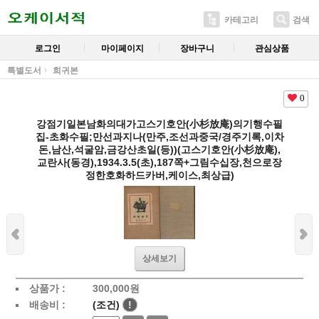
카테고리
검색
로그인
마이페이지
장바구니
관심상품
특별도서
희귀본
0
강점기일본남화의대가고스기호안(小杉放庵)의기행수필
집-초화수필;만선과지나(만주,조선과중국/경주기록,이차
돈,남산,석굴암,금강산초일(등))(고스기호안(小杉放庵),
교란사(동경),1934.3.5(초),187쪽+그림수십장,천으로장
정한호화하드카버,케이스,최상급)
상세보기
상품가 :
300,000
원
배송비 :
(조건)
!