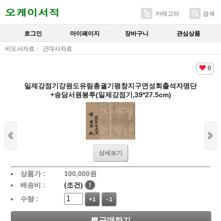
카테고리
검색
로그인
마이페이지
장바구니
관심상품
비도서자료
근대사자료
0
일제강점기강원도유림총궐기평창지구연성회출석자명단
+송담서원봉투(일제강점기,39*27.5cm)
상세보기
상품가 :
100,000
원
배송비 :
(조건)
!
수량 :
+1
-1
구매하기