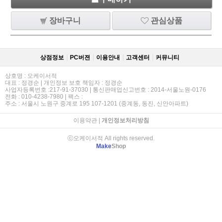
장바구니
관심상품
상점정보
PC버젼
이용안내
고객센터
커뮤니티
상호명 : 오케이서적
대표 : 정경순 | 개인정보 보호 책임자 : 정경순
사업자등록번호 :217-91-37030 | 통신판매업신고번호 : 2014-서울노원-0176
전화 : 010-4238-7980 | 팩스 :
주소 : 서울시 노원구 중계로 195 107-1201 (중계동, 동진, 신안아파트)
이용약관
|
개인정보처리방침
ⓒ오케이서적 All rights reserved.
Make
Shop