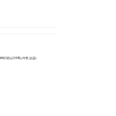
3판),(219쪽),쟈켓,상급)