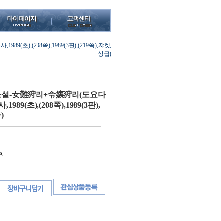
,(208쪽),1989(3판),(219쪽),쟈켓,
상급)
설-女難狩리+令孃狩리(도요다
89(초),(208쪽),1989(3판),
)
A