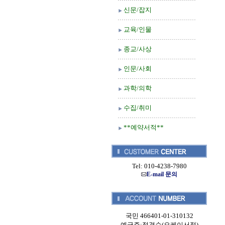
신문/잡지
교육/인물
종교/사상
인문/사회
과학/의학
수집/취미
**예약서적**
Tel: 010-4238-7980
E-mail 문의
국민 466401-01-310132
예금주:정경순(오케이서적)