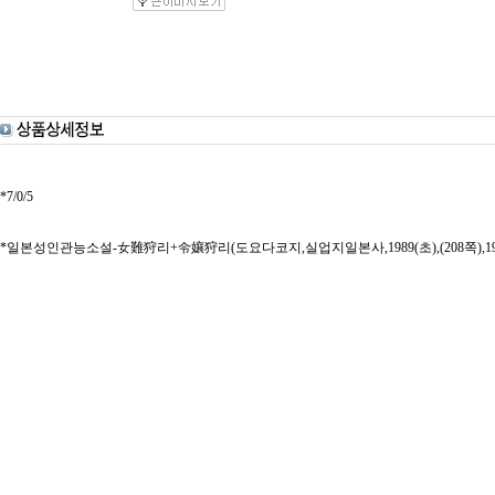
*7/0/5
*일본성인관능소설-女難狩리+令孃狩리(도요다코지,실업지일본사,1989(초),(208쪽),1989(