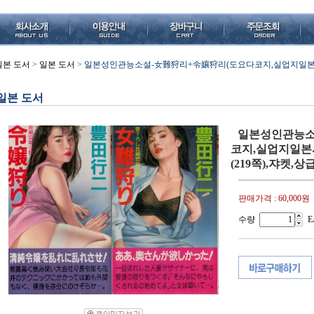
일본 도서
>
일본 도서
>
일본성인관능소설-女難狩리+令孃狩리(도요다코지,실업지일본사,1989(초)
일본 도서
일본성인관능소
코지,실업지일본사,19
(219쪽),쟈켓,상급
판매가격 :
60,000원
수량
E