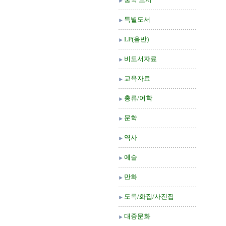
특별도서
LP(음반)
비도서자료
교육자료
총류/어학
문학
역사
예술
만화
도록/화집/사진집
대중문화