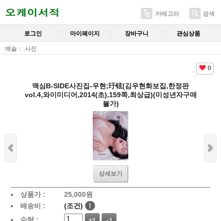
카테고리
검색
로그인
마이페이지
장바구니
관심상품
예술
사진
0
맥심B-SIDE사진집-우현;玗铉(김우현화보집,한정판
vol.4,와이미디어,2014(초),159쪽,최상급)(미성년자구매
불가)
상세보기
상품가 :
25,000
원
배송비 :
(조건)
!
수량 :
+1
-1