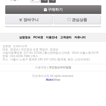
구매하기
장바구니
관심상품
상점정보
PC버젼
이용안내
고객센터
커뮤니티
상호명 : 오케이서적
대표 : 정경순 | 개인정보 보호 책임자 : 정경순
사업자등록번호 :217-91-37030 | 통신판매업신고번호 : 2014-서울노원-0176
전화 : 010-4238-7980 | 팩스 :
주소 : 서울시 노원구 중계로 195 107-1201 (중계동, 동진, 신안아파트)
이용약관
|
개인정보처리방침
ⓒ오케이서적 All rights reserved.
Make
Shop