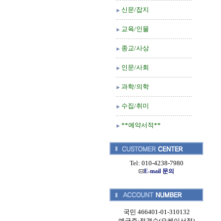
신문/잡지
교육/인물
종교/사상
인문/사회
과학/의학
수집/취미
**예약서적**
Tel: 010-4238-7980
E-mail 문의
국민 466401-01-310132
예금주:정경순(오케이서적)