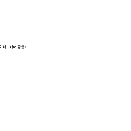
쪽,하드카버,중급)