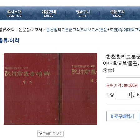
총류/어학
>
논문집/보고서
>
합천창리고분군고적조사보고서(본문+도판)(동아대학교박물관,1
총류/어학
합천창리고분군
아대학교박물관,198
중급)
판매가격 :
80,000원
수량
E