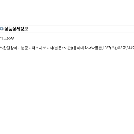
*15/2/5우
*-합천창리고분군고적조사보고서(본문+도판)(동아대학교박물관,1987(초),418쪽,314