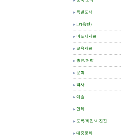
특별도서
LP(음반)
비도서자료
교육자료
총류/어학
문학
역사
예술
만화
도록/화집/사진집
대중문화