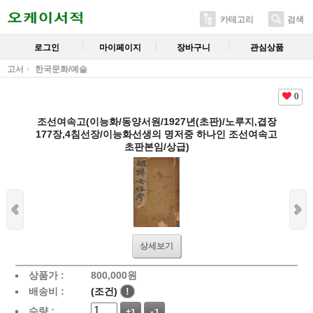
카테고리
검색
로그인
마이페이지
장바구니
관심상품
고서
한국문화/예술
0
조선여속고(이능화/동양서원/1927년(초판)/노루지,겹장
177장,4침선장/이능화선생의 명저중 하나인 조선여속고
초판본임/상급)
상세보기
상품가 :
800,000
원
배송비 :
(조건)
!
수량 :
+1
-1