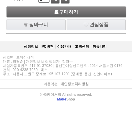
구매하기
장바구니
관심상품
상점정보
PC버젼
이용안내
고객센터
커뮤니티
상호명 : 오케이서적
대표 : 정경순 | 개인정보 보호 책임자 : 정경순
사업자등록번호 :217-91-37030 | 통신판매업신고번호 : 2014-서울노원-0176
전화 : 010-4238-7980 | 팩스 :
주소 : 서울시 노원구 중계로 195 107-1201 (중계동, 동진, 신안아파트)
이용약관
|
개인정보처리방침
ⓒ오케이서적 All rights reserved.
Make
Shop