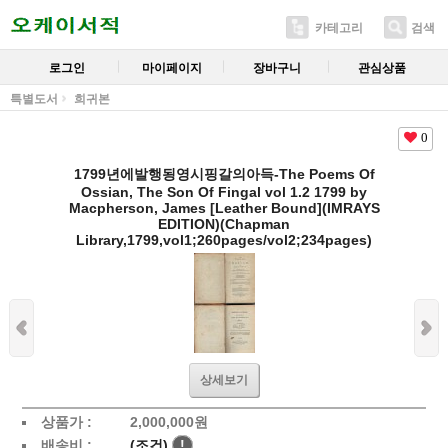
카테고리
검색
로그인
마이페이지
장바구니
관심상품
특별도서
희귀본
0
1799년에발행됭영시핑갈의아득-The Poems Of
Ossian, The Son Of Fingal vol 1.2 1799 by
Macpherson, James [Leather Bound](IMRAYS
EDITION)(Chapman
Library,1799,vol1;260pages/vol2;234pages)
상세보기
상품가 :
2,000,000
원
배송비 :
(조건)
!