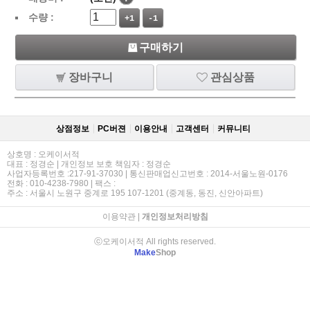
수량 :
+1
-1
구매하기
장바구니
관심상품
상점정보
PC버젼
이용안내
고객센터
커뮤니티
상호명 : 오케이서적
대표 : 정경순 | 개인정보 보호 책임자 : 정경순
사업자등록번호 :217-91-37030 | 통신판매업신고번호 : 2014-서울노원-0176
전화 : 010-4238-7980 | 팩스 :
주소 : 서울시 노원구 중계로 195 107-1201 (중계동, 동진, 신안아파트)
이용약관
|
개인정보처리방침
ⓒ오케이서적 All rights reserved.
Make
Shop