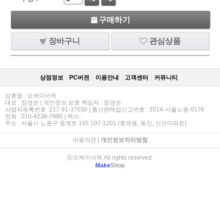
구매하기
장바구니
관심상품
상점정보
PC버젼
이용안내
고객센터
커뮤니티
상호명 : 오케이서적
대표 : 정경순 | 개인정보 보호 책임자 : 정경순
사업자등록번호 :217-91-37030 | 통신판매업신고번호 : 2014-서울노원-0176
전화 : 010-4238-7980 | 팩스 :
주소 : 서울시 노원구 중계로 195 107-1201 (중계동, 동진, 신안아파트)
이용약관
|
개인정보처리방침
ⓒ오케이서적 All rights reserved.
Make
Shop