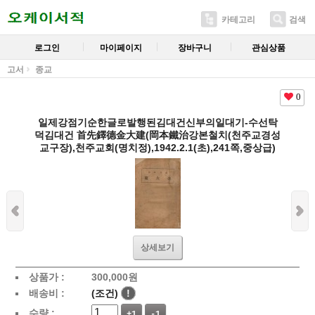
카테고리
검색
로그인
마이페이지
장바구니
관심상품
고서
종교
0
일제강점기순한글로발행된김대건신부의일대기-수선탁
덕김대건 首先鐸德金大建(岡本鐵治강본철치(천주교경성
교구장),천주교회(명치정),1942.2.1(초),241쪽,중상급)
상세보기
상품가 :
300,000
원
배송비 :
(조건)
!
수량 :
+1
-1