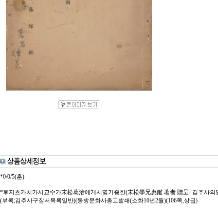
*0/0/5(훈)
*후지츠카치카시교수가末松葛治에게서명기증한(末松學兄惠鑑 著者 贈呈- 김추사의
(부록;김추사구장서목록일반)(동방문화사총고발쇄(소화10년2월)(106쪽,상급)