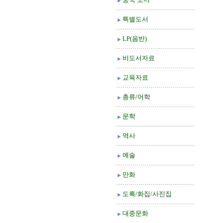
특별도서
LP(음반)
비도서자료
교육자료
총류/어학
문학
역사
예술
만화
도록/화집/사진집
대중문화