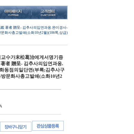
著者 贈呈- 김추사의입연과옹.완이경사-
사총고발쇄(소화10년2월)(106쪽,상급)
시교수가末松葛治에게서명기증
著者 贈呈- 김추사의입연과옹.
화동점의일단면(부록;김추사구
동방문화사총고발쇄(소화10년2
A