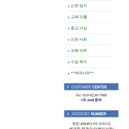
신문/잡지
교육/인물
종교/사상
인문/사회
과학/의학
수집/취미
**예약서적**
Tel: 010-4238-7980
E-mail 문의
국민 466401-01-310132
예금주:정경순(오케이서적)