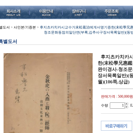
별도서
>
사인본/기증본
>
후지츠카치카시교수가末松葛治에게서명기증한(末松學兄惠鑑 
청조문화동점의일단면(부록;김추사구장서목록일반)(동방문화
특별도서
후지츠카치카
한(末松學兄惠鑑 
완이경사-청조문
장서목록일반)(
월)(106쪽,상급)
판매가격 :
500,000원
수량
E