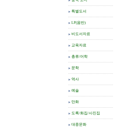
특별도서
LP(음반)
비도서자료
교육자료
총류/어학
문학
역사
예술
만화
도록/화집/사진집
대중문화