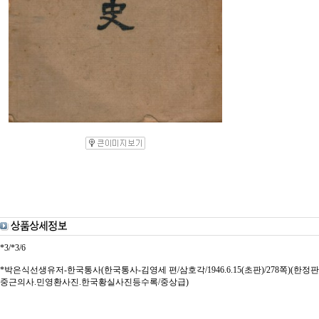
*3/*3/6
*박은식선생유저-한국통사(한국통사-김영세 편/삼호각/1946.6.15(초판)/278쪽)(
중근의사.민영환사진.한국황실사진등수록/중상급)