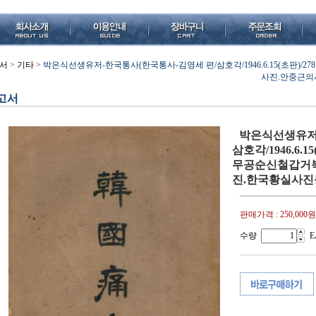
서
>
기타
>
박은식선생유저-한국통사(한국통사-김영세 편/삼호각/1946.6.15(초판)/
사진.안중근의
고서
박은식선생유저-
삼호각/1946.6.1
무공순신철갑거
진.한국황실사진
판매가격 :
250,000원
수량
E