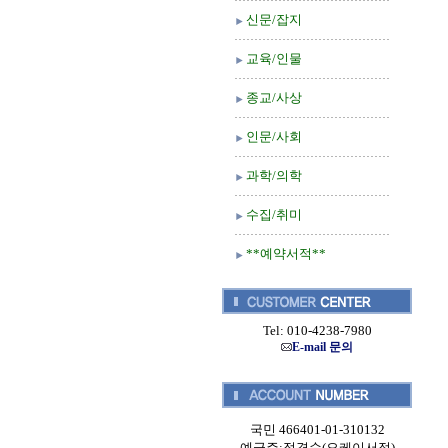
신문/잡지
교육/인물
종교/사상
인문/사회
과학/의학
수집/취미
**예약서적**
Tel: 010-4238-7980
E-mail 문의
국민 466401-01-310132
예금주:정경순(오케이서적)