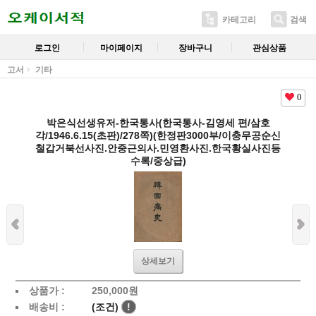
카테고리
검색
로그인
마이페이지
장바구니
관심상품
고서
기타
0
박은식선생유저-한국통사(한국통사-김영세 편/삼호
각/1946.6.15(초판)/278쪽)(한정판3000부/이충무공순신
철갑거북선사진.안중근의사.민영환사진.한국황실사진등
수록/중상급)
상세보기
상품가 :
250,000
원
배송비 :
(조건)
!