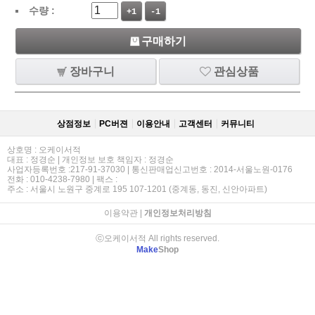
수량 :
+1
-1
구매하기
장바구니
관심상품
상점정보
PC버젼
이용안내
고객센터
커뮤니티
상호명 : 오케이서적
대표 : 정경순 | 개인정보 보호 책임자 : 정경순
사업자등록번호 :217-91-37030 | 통신판매업신고번호 : 2014-서울노원-0176
전화 : 010-4238-7980 | 팩스 :
주소 : 서울시 노원구 중계로 195 107-1201 (중계동, 동진, 신안아파트)
이용약관
|
개인정보처리방침
ⓒ오케이서적 All rights reserved.
Make
Shop