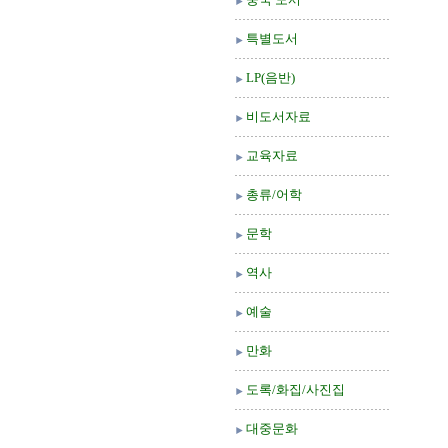
특별도서
LP(음반)
비도서자료
교육자료
총류/어학
문학
역사
예술
만화
도록/화집/사진집
대중문화