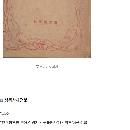
*3/3/5
*인현왕후전-주해;이병기/박문출판사/해방직후/86쪽/상급