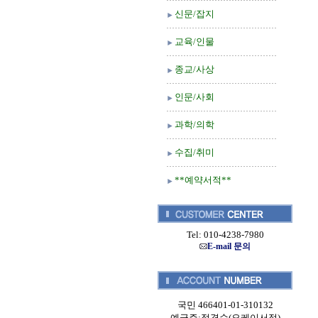
신문/잡지
교육/인물
종교/사상
인문/사회
과학/의학
수집/취미
**예약서적**
Tel: 010-4238-7980
E-mail 문의
국민 466401-01-310132
예금주:정경순(오케이서적)