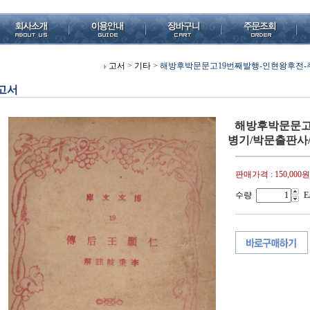
고서
>
기타
>
해방후박문문고19번째발행-인현왕후전-주
고서
해방후박문문고
병기/박문출판사/
판매가격 :
150,000원
수량
E