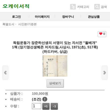
카테고리
검색
로그인
마이페이지
장바구니
관심상품
특별도서
사인본/기증본
0
독립운동가 장준하선생의 서명이 있는 자서전 "돌베개"
1책 (장기영선생혜존 저자드림,사상사, 1971(초), 517쪽)
(하드카버, 상급)
상세보기
상품가 :
100,000
원
배송비 :
(조건)
!
수량 :
+1
-1