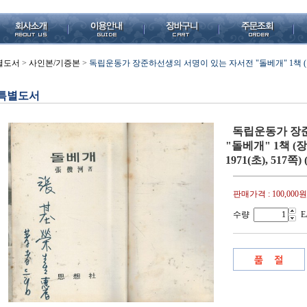
별도서
>
사인본/기증본
>
독립운동가 장준하선생의 서명이 있는 자서전 "돌베개" 1책 (장
특별도서
독립운동가 장
"돌베개" 1책 
1971(초), 517
판매가격 :
100,000원
수량
E