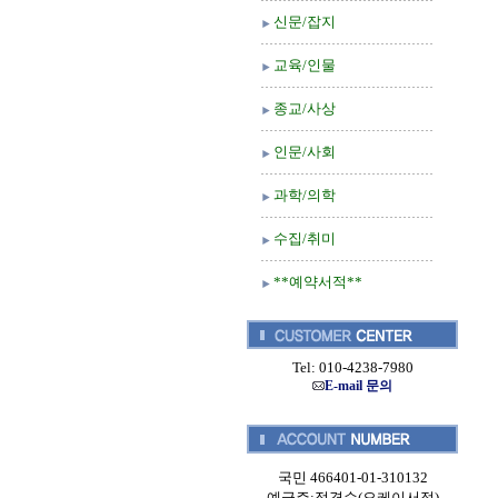
신문/잡지
교육/인물
종교/사상
인문/사회
과학/의학
수집/취미
**예약서적**
Tel: 010-4238-7980
E-mail 문의
국민 466401-01-310132
예금주:정경순(오케이서적)