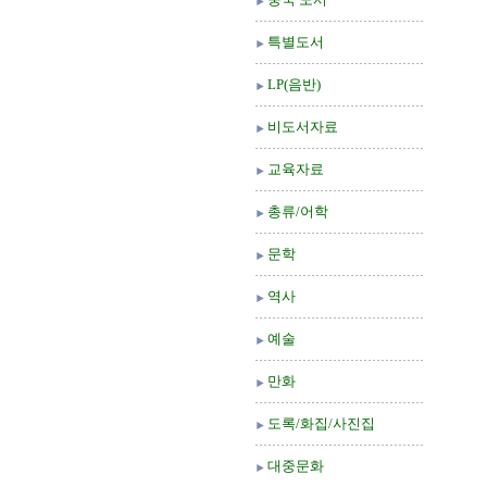
특별도서
LP(음반)
비도서자료
교육자료
총류/어학
문학
역사
예술
만화
도록/화집/사진집
대중문화