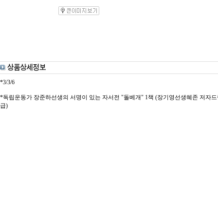
*3/3/6
*독립운동가 장준하선생의 서명이 있는 자서전 "돌베개" 1책 (장기영선생혜존 저자드림,사상사
급)