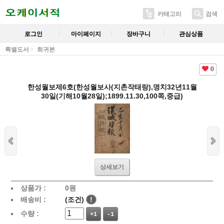
카테고리
검색
로그인
마이페이지
장바구니
관심상품
특별도서
희귀본
0
한성월보제6호(한성월보사(지촌작태랑),명치32년11월
30일(기해10월28일);1899.11.30,100쪽,중급)
상세보기
상품가 :
0
원
배송비 :
(조건)
!
수량 :
+1
-1