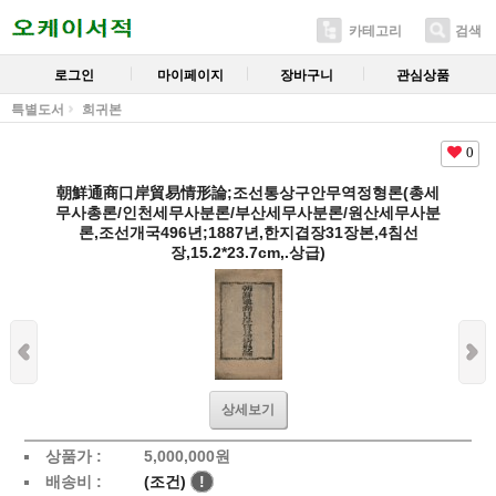
카테고리
검색
로그인
마이페이지
장바구니
관심상품
특별도서
희귀본
0
朝鮮通商口岸貿易情形論;조선통상구안무역정형론(총세
무사총론/인천세무사분론/부산세무사분론/원산세무사분
론,조선개국496년;1887년,한지겹장31장본,4침선
장,15.2*23.7cm,.상급)
상세보기
상품가 :
5,000,000
원
배송비 :
(조건)
!