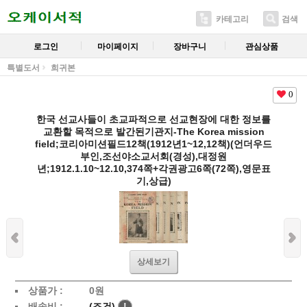
카테고리
검색
로그인
마이페이지
장바구니
관심상품
특별도서
희귀본
0
한국 선교사들이 초교파적으로 선교현장에 대한 정보를
교환할 목적으로 발간된기관지-The Korea mission
field;코리아미션필드12책(1912년1~12,12책)(언더우드
부인,조선야소교서회(경성),대정원
년;1912.1.10~12.10,374쪽+각권광고6쪽(72쪽),영문표
기,상급)
상세보기
상품가 :
0
원
배송비 :
(조건)
!