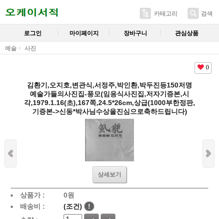
카테고리
검색
로그인
마이페이지
장바구니
관심상품
예술
사진
0
김환기,오지호,변관식,서정주,박인환,박두진등150저명
예술가들의사진집-풍모(임응식사진집,저자기증본,시
각,1979.1.16(초),167쪽,24.5*26cm,상급(1000부한정판,
기증본->신동*박사님수상을진심으로축하드립니다)
상세보기
상품가 :
0
원
배송비 :
(조건)
!