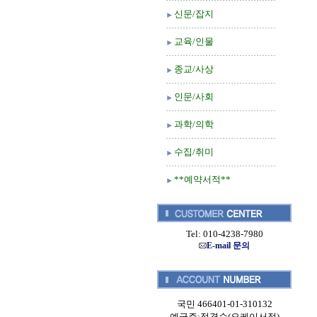
신문/잡지
교육/인물
종교/사상
인문/사회
과학/의학
수집/취미
**예약서적**
Tel: 010-4238-7980
E-mail 문의
국민 466401-01-310132
예금주:정경순(오케이서적)