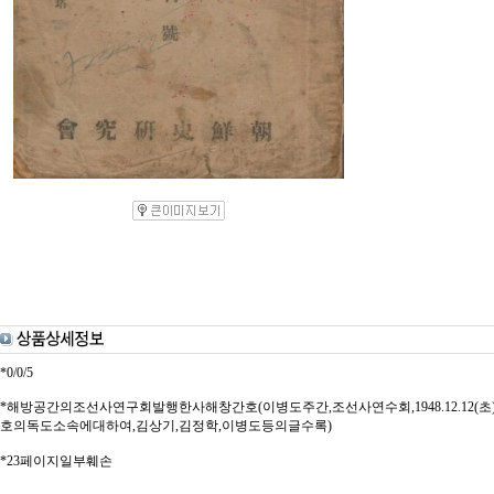
*0/0/5
*해방공간의조선사연구회발행한사해창간호(이병도주간,조선사연수회,1948.12.12(초)
호의독도소속에대하여,김상기,김정학,이병도등의글수록)
*23페이지일부훼손