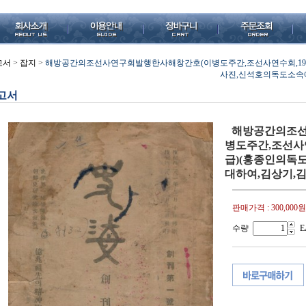
고서
>
잡지
>
해방공간의조선사연구회발행한사해창간호(이병도주간,조선사연수회,1948.12
사진,신석호의독도소속
고서
해방공간의조선
병도주간,조선사연수회
급)(홍종인의독
대하여,김상기,
판매가격 :
300,000원
수량
E