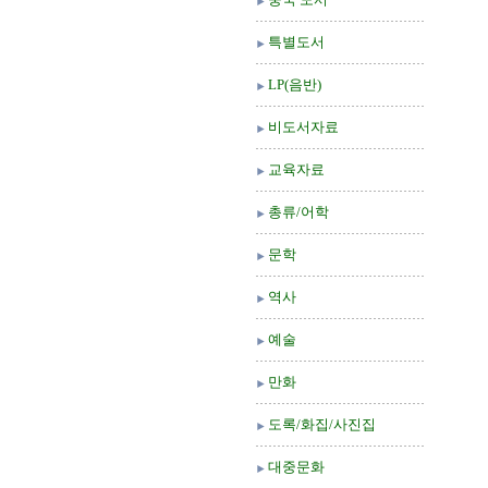
특별도서
LP(음반)
비도서자료
교육자료
총류/어학
문학
역사
예술
만화
도록/화집/사진집
대중문화