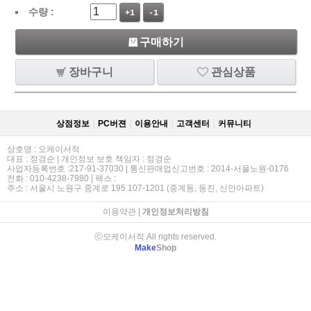
수량 :
+1
-1
구매하기
장바구니
관심상품
상점정보
PC버젼
이용안내
고객센터
커뮤니티
상호명 : 오케이서적
대표 : 정경순 | 개인정보 보호 책임자 : 정경순
사업자등록번호 :217-91-37030 | 통신판매업신고번호 : 2014-서울노원-0176
전화 : 010-4238-7980 | 팩스 :
주소 : 서울시 노원구 중계로 195 107-1201 (중계동, 동진, 신안아파트)
이용약관
|
개인정보처리방침
ⓒ오케이서적 All rights reserved.
Make
Shop