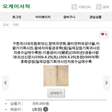
카테고리
검색
로그인
마이페이지
장바구니
관심상품
고서
기타
0
구한국시대의원로대신,창덕국연회,왕비전하와궁녀들,이
왕가가족사진,왕세자의동경유학(등)일제강점기희귀사진
자료수십매수록된-이왕궁비사(秘史)(1926년)/권등사랑
개/조선신문사/1926.8.25(초),1926.8.25(초판)/300여쪽/
호화장정(일제강점기희귀사진자료수십매수록
상세보기
상품가 :
300,000
원
배송비 :
(조건)
!