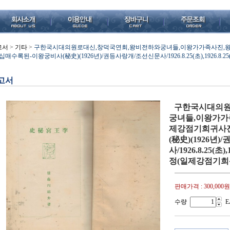
고서
>
기타
>
구한국시대의원로대신,창덕국연회,왕비전하와궁녀들,이왕가가족사진,
매수록된-이왕궁비사(秘史)(1926년)/권등사랑개/조선신문사/1926.8.25(초),1926.8
고서
구한국시대의원
궁녀들,이왕가가
제강점기희귀사
(秘史)(1926년
사/1926.8.25(초
정(일제강점기
판매가격 :
300,000원
수량
E