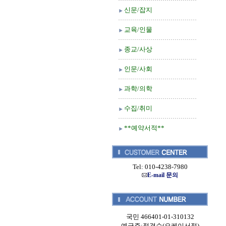
신문/잡지
교육/인물
종교/사상
인문/사회
과학/의학
수집/취미
**예약서적**
Tel: 010-4238-7980
E-mail 문의
국민 466401-01-310132
예금주:정경순(오케이서적)