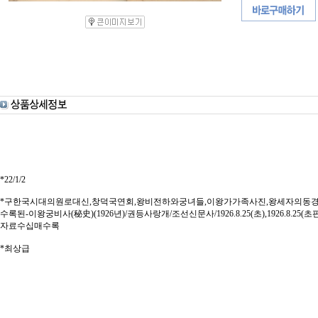
*22/1/2
*구한국시대의원로대신,창덕국연회,왕비전하와궁녀들,이왕가가족사진,왕세자의동
수록된-이왕궁비사(秘史)(1926년)/권등사랑개/조선신문사/1926.8.25(초),1926.8.2
자료수십매수록
*최상급