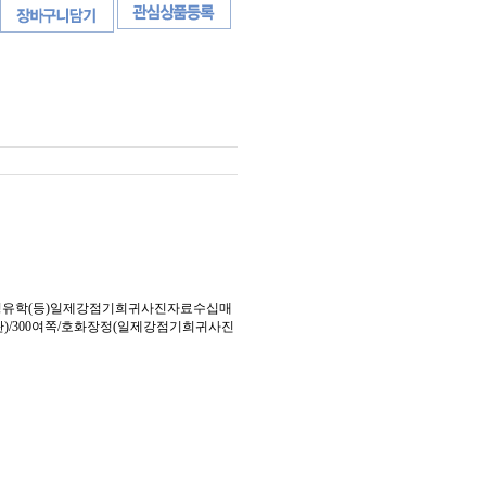
경유학(등)일제강점기희귀사진자료수십매
5(초판)/300여쪽/호화장정(일제강점기희귀사진