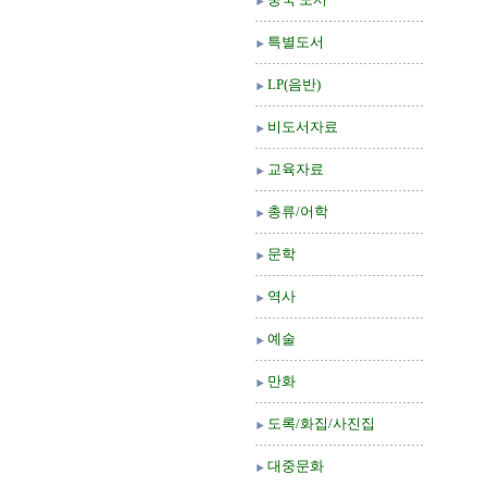
특별도서
LP(음반)
비도서자료
교육자료
총류/어학
문학
역사
예술
만화
도록/화집/사진집
대중문화