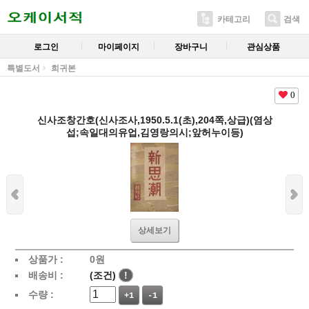
카테고리
검색
로그인
마이페이지
장바구니
관심상품
특별도서
희귀본
0
신사조창간호(신사조사,1950.5.1(초),204쪽,상급)(염상
섭;속일대의유업,김영랑의시;앞허누이등)
상세보기
상품가 :
0
원
배송비 :
(조건)
!
수량 :
+1
-1