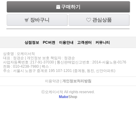
구매하기
장바구니
관심상품
상점정보
PC버젼
이용안내
고객센터
커뮤니티
상호명 : 오케이서적
대표 : 정경순 | 개인정보 보호 책임자 : 정경순
사업자등록번호 :217-91-37030 | 통신판매업신고번호 : 2014-서울노원-0176
전화 : 010-4238-7980 | 팩스 :
주소 : 서울시 노원구 중계로 195 107-1201 (중계동, 동진, 신안아파트)
이용약관
|
개인정보처리방침
ⓒ오케이서적 All rights reserved.
Make
Shop