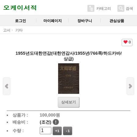
카테고리
검색
로그인
마이페이지
장바구니
관심상품
고서
기타
0
1955년도대한연감(대한연감사/1955년/766쪽/하드카바/
상급)
상세보기
상품가 :
100,000
원
배송비 :
(조건)
!
수량 :
+1
-1